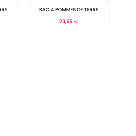
RRE
SAC A POMMES DE TERRE
Prix
23,88 €
Ajouter Au
Panier