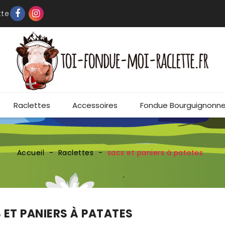
tte
Raclettes
Accessoires
Fondue Bourguignonn
Accueil
Raclettes
sacs et paniers à patates
 ET PANIERS À PATATES