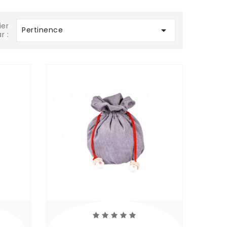
ier

Pertinence
r :