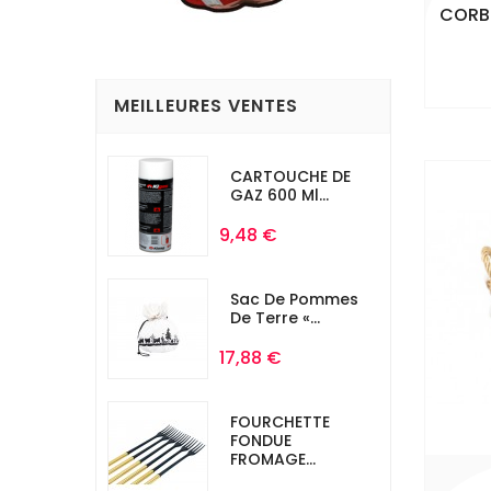
CORBE
MEILLEURES VENTES
CARTOUCHE DE
GAZ 600 Ml...
Prix
9,48 €
Sac De Pommes
De Terre «...
Prix
17,88 €
FOURCHETTE
FONDUE
FROMAGE...