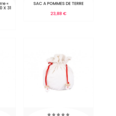
re «
SAC A POMMES DE TERRE
0 X 31
Prix
23,88 €
Ajouter Au
Panier