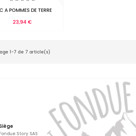
C A POMMES DE TERRE
Prix
23,94 €
Ajouter Au
Panier
age 1-7 de 7 article(s)
Siège
Fondue Story SAS