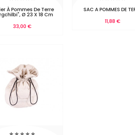
ier À Pommes De Terre
SAC A POMMES DE TE
rgchilbi", Ø 23 X 18 Cm
Prix
11,88 €
Ajouter Au
Prix
33,00 €
Panier
Ajouter Au
Panier