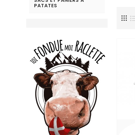
SACS ET PANIERS À
PATATES