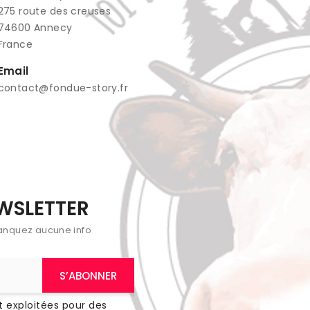
​275 route des creuses
74600 Annecy
France
Email
contact@fondue-story.fr
EWSLETTER
anquez aucune info
 exploitées pour des