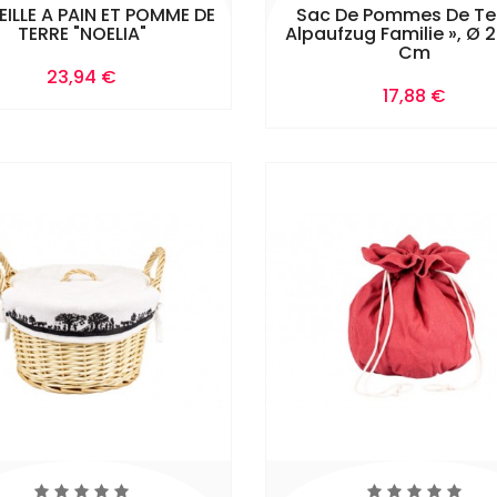
ILLE A PAIN ET POMME DE
Sac De Pommes De Ter
TERRE "NOELIA"
Alpaufzug Familie », Ø 2
Cm
Prix
23,94 €
Ajouter Au
Prix
17,88 €
Panier
Ajouter Au
Panier