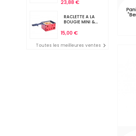
Prix
23,88 €
Pan
"Be
RACLETTE A LA
BOUGIE MINI &...
Prix
15,00 €

Toutes les meilleures ventes