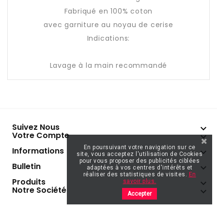
Fabriqué en 100% coton
avec garniture au noyau de cerise
Indications:
Lavage à la main recommandé
Suivez Nous

Votre Compte

En poursuivant votre navigation sur ce
Informations

site, vous acceptez l'utilisation de Cookies
pour vous proposer des publicités ciblées
Bulletin

adaptées à vos centres d'intérêts et
réaliser des statistiques de visites.
En
Produits

savoir plus.
Notre Société

Accepter