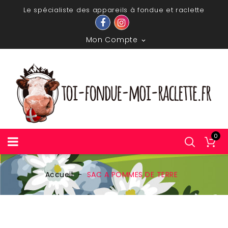
Le spécialiste des appareils à fondue et raclette
Mon Compte

0
Accueil
SAC A POMMES DE TERRE