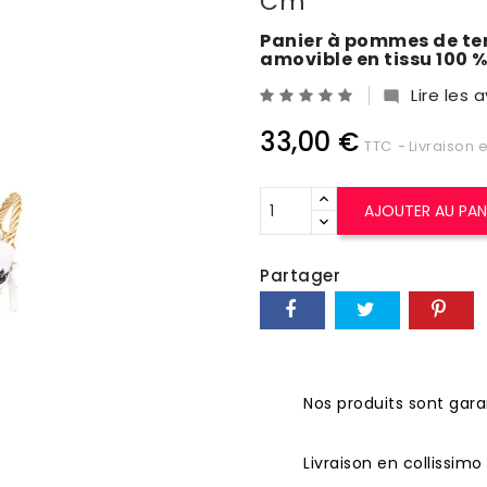
Cm
Panier à pommes de ter
amovible en tissu 100 
Lire les a

33,00 €
TTC
Livraison 
AJOUTER AU PAN
Partager
Nos produits sont garan
Livraison en collissim