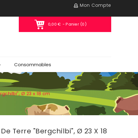
Mon Compte
0,00 €
- Panier (0)
e
Consommables
gchilbi", Ø 23 x 18 cm
 Terre "Bergchilbi", Ø 23 X 18