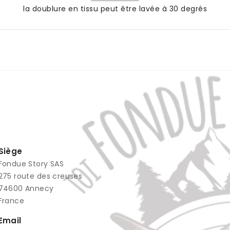
la doublure en tissu peut être lavée à 30 degrés
Siège
Fondue Story SAS
​275 route des creuses
74600 Annecy
France
Email