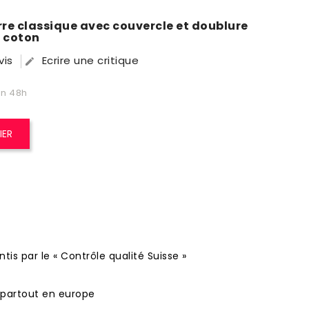
re classique avec couvercle et doublure
% coton
vis
Ecrire une critique

en 48h
IER
tis par le « Contrôle qualité Suisse »
o partout en europe