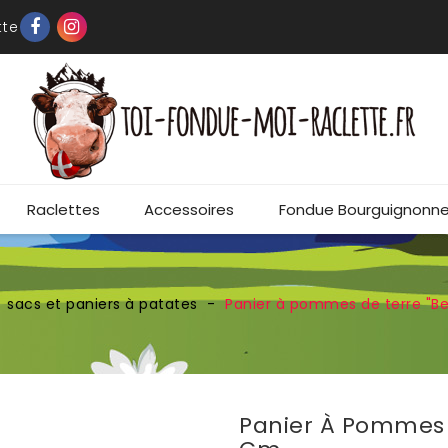
tte
Raclettes
Accessoires
Fondue Bourguignonn
sacs et paniers à patates
Panier à pommes de terre "Ber
Panier À Pommes De