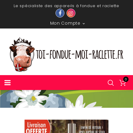
Le spécialiste des appareils à fondue et raclette
Mon Compte

0