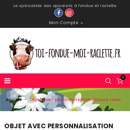
Le spécialiste des appareils à fondue et raclette
Mon Compte

0
Accueil
Objet avec personnalisation gravure Laser
OBJET AVEC PERSONNALISATION