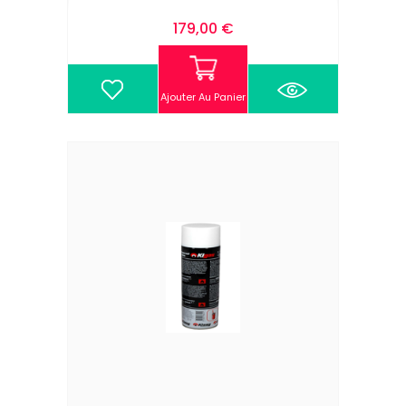
Prix
179,00 €
Ajouter Au Panier