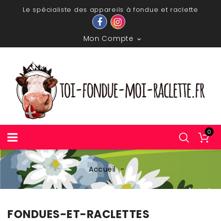
Le spécialiste des appareils à fondue et raclette
Mon Compte

0
Accueil
FONDUES-ET-RACLETTES