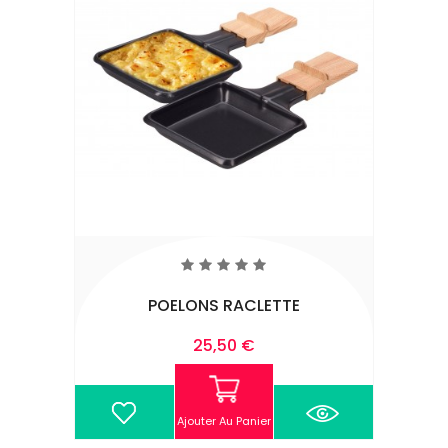
POELONS RACLETTE
Prix
25,50 €
Ajouter Au Panier