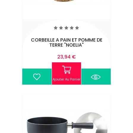
CORBEILLE A PAIN ET POMME DE
TERRE "NOELIA"
Prix
23,94 €
Ajouter Au Panier