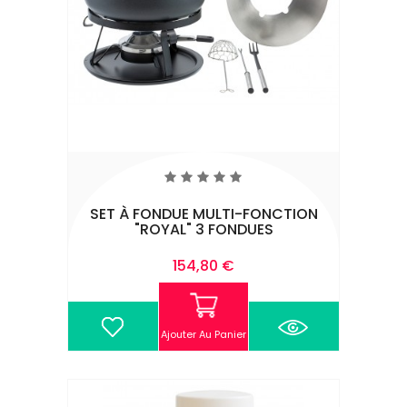
SET À FONDUE MULTI-FONCTION
"ROYAL" 3 FONDUES
Prix
154,80 €
Ajouter Au Panier