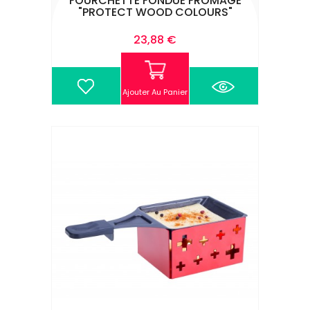
FOURCHETTE FONDUE FROMAGE
"PROTECT WOOD COLOURS"
Prix
23,88 €
Ajouter Au Panier