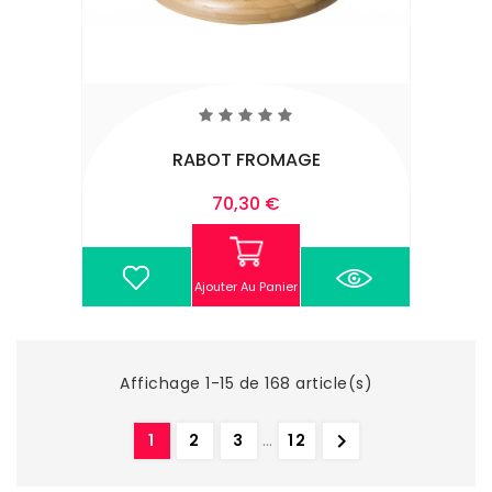
RABOT FROMAGE
Prix
70,30 €
Ajouter Au Panier
Affichage 1-15 de 168 article(s)

1
2
3
…
12