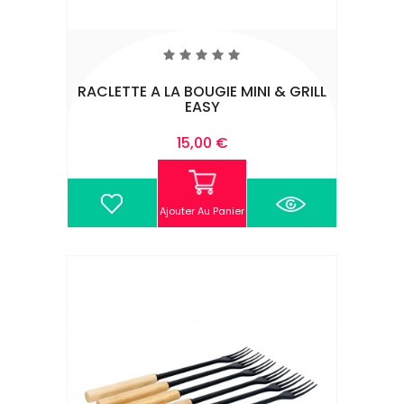
RACLETTE A LA BOUGIE MINI & GRILL
EASY
Prix
15,00 €
Ajouter Au Panier