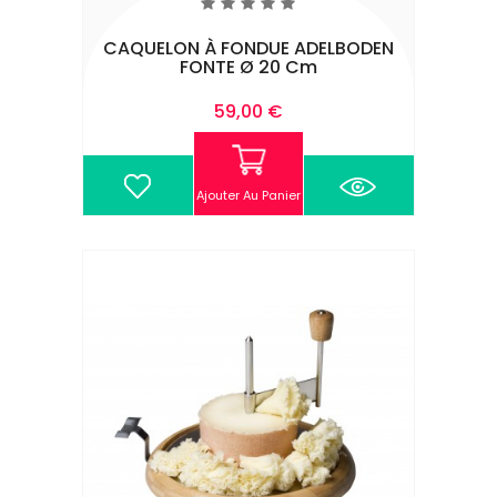
CAQUELON À FONDUE ADELBODEN
FONTE Ø 20 Cm
Prix
59,00 €
Ajouter Au Panier