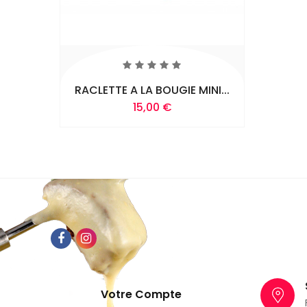
RACLETTE A LA BOUGIE MINI...
15,00 €
Ajouter Au
Panier
Votre Compte