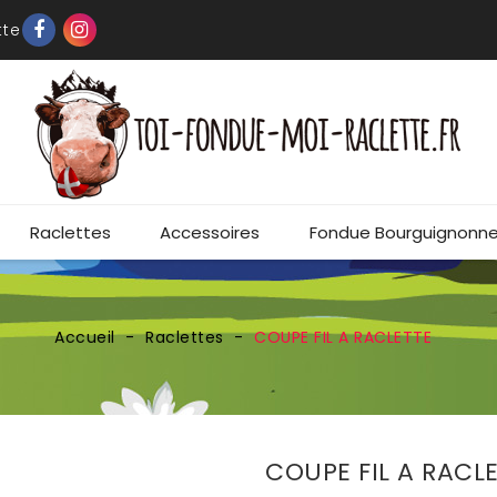
tte
Raclettes
Accessoires
Fondue Bourguignonn
Accueil
Raclettes
COUPE FIL A RACLETTE
COUPE FIL A RACL