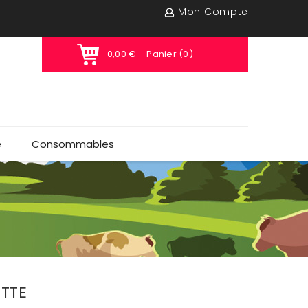
Mon Compte
0,00 €
- Panier (0)
e
Consommables
ETTE