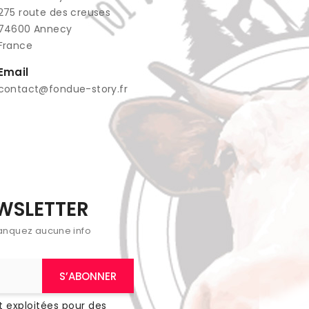
​275 route des creuses
74600 Annecy
France
Email
contact@fondue-story.fr
EWSLETTER
anquez aucune info
 exploitées pour des