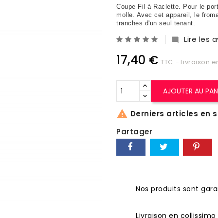
Coupe Fil à Raclette. Pour le po
molle. Avec cet appareil, le from
tranches d'un seul tenant.
Lire les a

17,40 €
TTC
Livraison e
AJOUTER AU PAN

Derniers articles en 
Partager
Nos produits sont garan
Livraison en collissim