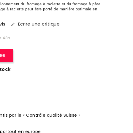
rtionnement du fromage à raclette et du fromage à pâte
age à raclette peut être porté de manière optimale en
vis
Ecrire une critique

n 48h
IER
stock
tis par le « Contrôle qualité Suisse »
o partout en europe