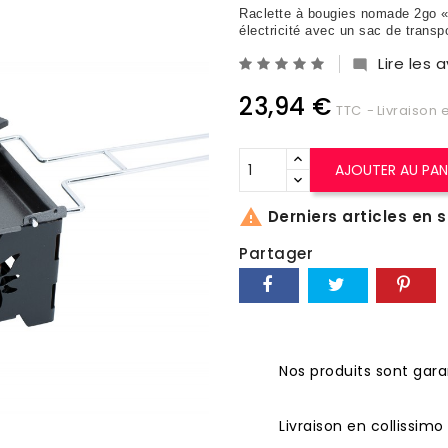
Raclette à bougies nomade 2go «T
électricité avec un sac de transpo
Lire les a

23,94 €
TTC
Livraison 
AJOUTER AU PAN

Derniers articles en 
Partager
Nos produits sont garan
Livraison en collissim