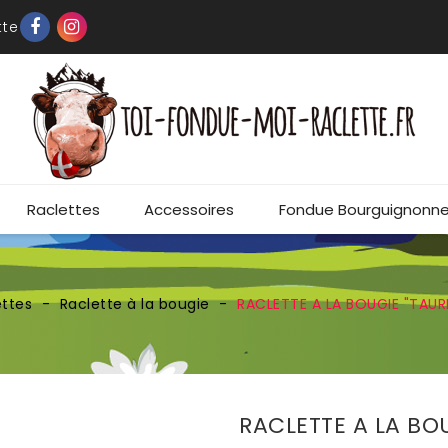
tte
Raclettes
Accessoires
Fondue Bourguignonn
ettes
Raclette à la bougie
RACLETTE A LA BOUGIE "TAU
RACLETTE A LA BO