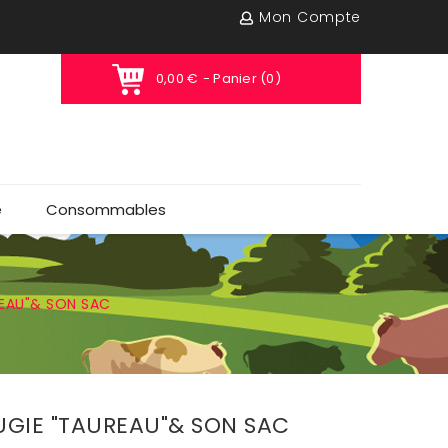
Mon Compte
0,00 €
- Panier (0)
e
Consommables
REAU"& SON SAC
UGIE "TAUREAU"& SON SAC