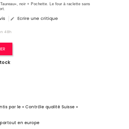
aureau», noir + Pochette. Le four à raclette sans
rt.
vis
Ecrire une critique

en 48h
IER
stock
tis par le « Contrôle qualité Suisse »
o partout en europe