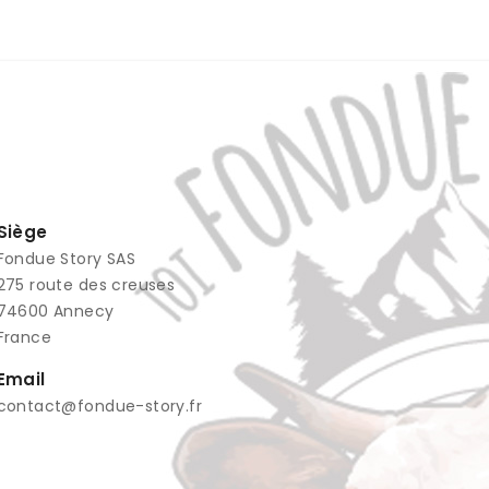
Siège
Fondue Story SAS
​275 route des creuses
74600 Annecy
France
Email
contact@fondue-story.fr